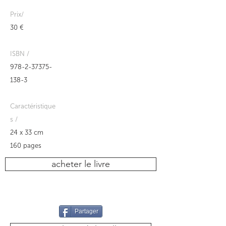
Prix/
30 €
ISBN /
978-2-37375-
138-3
Caractéristique
s /
24 x 33 cm
160 pages
acheter le livre
Partager