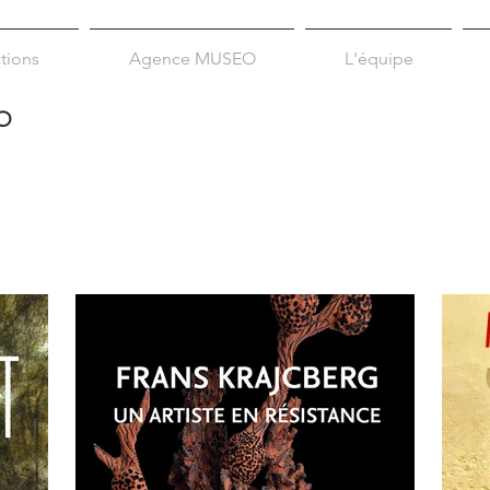
tions
Agence MUSEO
L'équipe
O