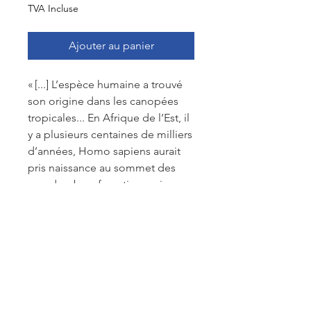
TVA Incluse
Ajouter au panier
« [...] L’espèce humaine a trouvé
son origine dans les canopées
tropicales... En Afrique de l’Est, il
y a plusieurs centaines de milliers
d’années, Homo sapiens aurait
pris naissance au sommet des
grands arbres forestiers ; si nous
avons abandonné la vie
arboricole et pris l’habitude de
vivre au sol, nos plus proches
parents, les Primates, vivent
encore pour la plupart dans la
cime des arbres. C’est dire que
l’exploration des canopées