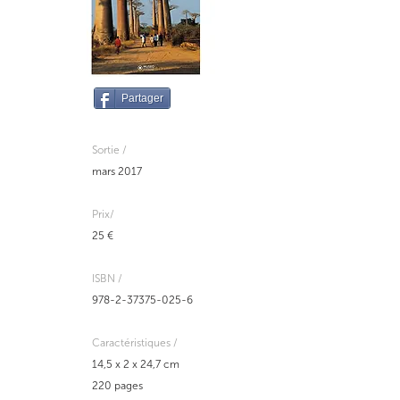
Partager
Sortie /
mars 2017
Prix/
25 €
ISBN /
978-2-37375-025-6
Caractéristiques /
14,5 x 2 x 24,7 cm
220 pages