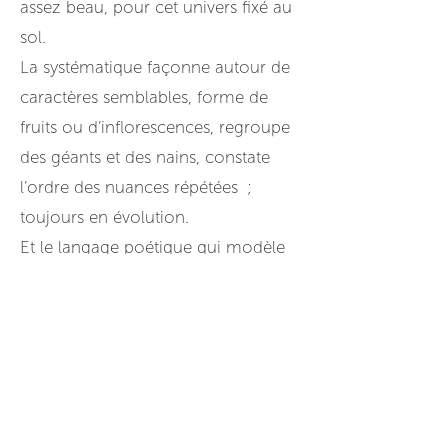
assez beau, pour cet univers fixé au
sol.
La systématique façonne autour de
caractères semblables, forme de
fruits ou d’inflorescences, regroupe
des géants et des nains, constate
l’ordre des nuances répétées ;
toujours en évolution.
Et le langage poétique qui modèle
autant d’images et de sens avec
l’usage de peu de mots paraît être la
relative de papier de ce monde
enchanté.
Écrire une systématique poétique ?