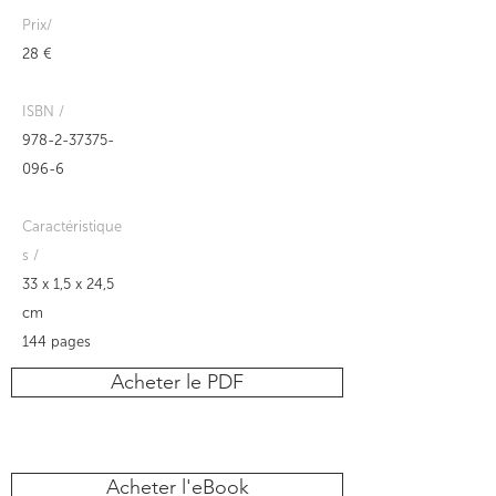
Prix/
28 €
ISBN /
978-2-37375-
096-6
Caractéristique
s /
33 x 1,5 x 24,5
cm
144 pages
Acheter le PDF
Acheter l'eBook